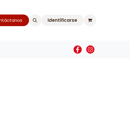
táctanos​​
Identificarse
 de Cumpleaños