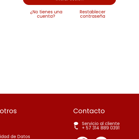
¿No tienes una
Restablecer
cuenta?
contraseña
otros
Contacto
Servicio al cliente
+ 57 314 889 039
1
cidad de
Datos