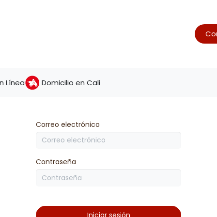
Con
s
Postres
Panadería
Galletería
Pack
 Línea
Domicilio en Cali
Correo electrónico
Contraseña
Iniciar sesión