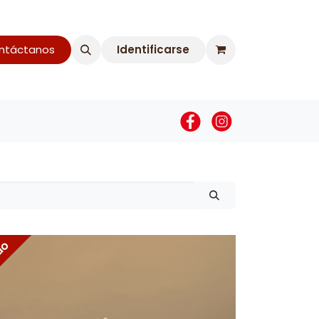
táctanos​​
Identificarse
 de Cumpleaños
ido