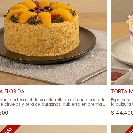
A FLORIDA
TORTA 
huelo artesanal de vainilla relleno con una capa de
Esponjoso 
de ciruelas y otra de duraznos; cubierta en crema y
la dulzura
e galleta. Decorada con variedad de frutas
Decorado 
600
$
44.40
les.
blanco
A FRIA
*TORTA FR