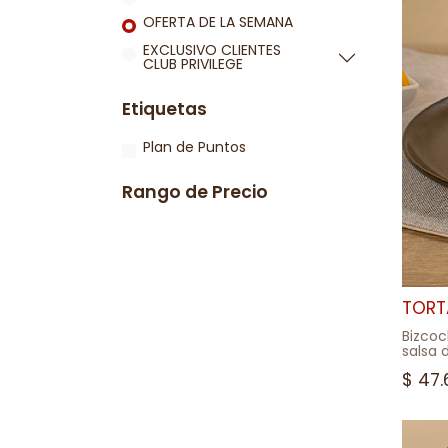
OFERTA DE LA SEMANA
EXCLUSIVO CLIENTES
CLUB PRIVILEGE
Etiquetas
Plan de Puntos
Rango de Precio
TORT
Bizcoc
salsa 
miga d
$
47.
tropica
*TORT