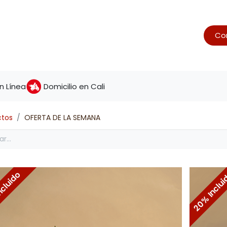
Con
s
Postres
Panadería
Galletería
Pack
 Línea
Domicilio en Cali
ctos
OFERTA DE LA SEMANA
ncluido
20% Inclu