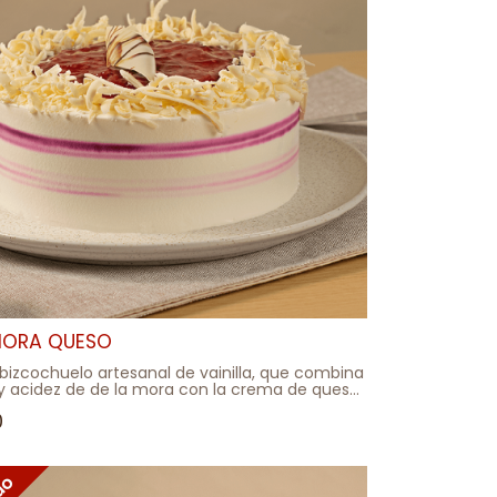
MORA QUESO
bizcochuelo artesanal de vainilla, que combina
 y acidez de de la mora con la crema de queso.
con salsa de mora y flecos de chocolate
0
IA